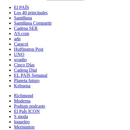
El PAÍS
Los 40 principales
Santillana
Santillana Compartir
Cadena SER
AS.com
adn
Caracol
Huffington Post
UNO
wradio
Cinco Días
Cadena Dial
EL PAÍS Semanal
Planeta futuro
Kebuena
Richmond
Moderna
Podium podcasts
El PaÍs ICON
S moda
loqueleo
Meristation