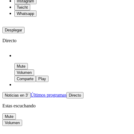
Instagram
Twicht
Whatsapp
Desplegar
Directo
Mute
Volumen
Comparte
Play
Últimos programas
Noticias en 3′
Directo
Estas escuchando
Mute
Volumen