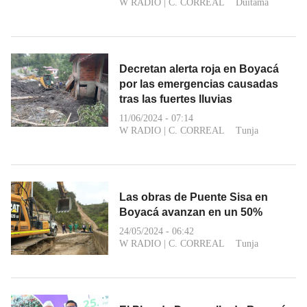
W RADIO
|
C. CORREAL
Duitama
Decretan alerta roja en Boyacá
por las emergencias causadas
tras las fuertes lluvias
11/06/2024 - 07:14
W RADIO
|
C. CORREAL
Tunja
Las obras de Puente Sisa en
Boyacá avanzan en un 50%
24/05/2024 - 06:42
W RADIO
|
C. CORREAL
Tunja