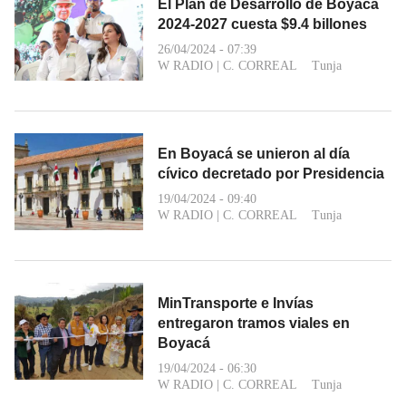
El Plan de Desarrollo de Boyacá
2024-2027 cuesta $9.4 billones
26/04/2024 - 07:39
W RADIO
|
C. CORREAL
Tunja
En Boyacá se unieron al día
cívico decretado por Presidencia
19/04/2024 - 09:40
W RADIO
|
C. CORREAL
Tunja
MinTransporte e Invías
entregaron tramos viales en
Boyacá
19/04/2024 - 06:30
W RADIO
|
C. CORREAL
Tunja