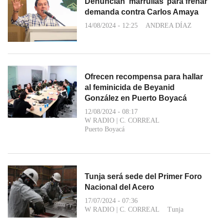
Denuncian ‘marrullas’ para frenar
demanda contra Carlos Amaya
14/08/2024 - 12:25
ANDREA DÍAZ
Ofrecen recompensa para hallar
al feminicida de Beyanid
González en Puerto Boyacá
12/08/2024 - 08:17
W RADIO
|
C. CORREAL
Puerto Boyacá
Tunja será sede del Primer Foro
Nacional del Acero
17/07/2024 - 07:36
W RADIO
|
C. CORREAL
Tunja