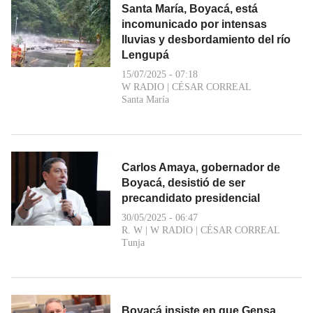
Santa María, Boyacá, está
incomunicado por intensas
lluvias y desbordamiento del río
Lengupá
15/07/2025 - 07:18
W RADIO
|
CÉSAR CORREAL
Santa María
Carlos Amaya, gobernador de
Boyacá, desistió de ser
precandidato presidencial
30/05/2025 - 06:47
R. W
|
W RADIO
|
CÉSAR CORREAL
Tunja
Boyacá insiste en que Gensa