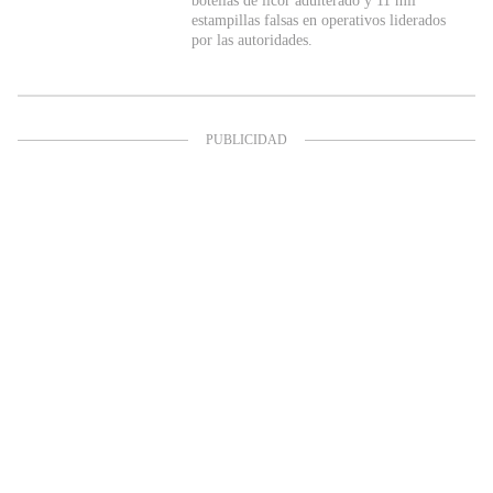
botellas de licor adulterado y 11 mil
estampillas falsas en operativos liderados
por las autoridades.