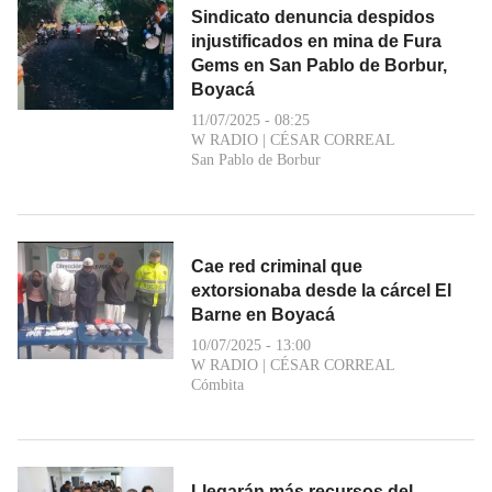
Sindicato denuncia despidos
injustificados en mina de Fura
Gems en San Pablo de Borbur,
Boyacá
11/07/2025 - 08:25
W RADIO
|
CÉSAR CORREAL
San Pablo de Borbur
Cae red criminal que
extorsionaba desde la cárcel El
Barne en Boyacá
10/07/2025 - 13:00
W RADIO
|
CÉSAR CORREAL
Cómbita
Llegarán más recursos del