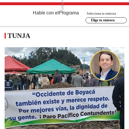
Hable con el
Programa
Selecciona tu emisora
Elige tu emisora
TUNJA