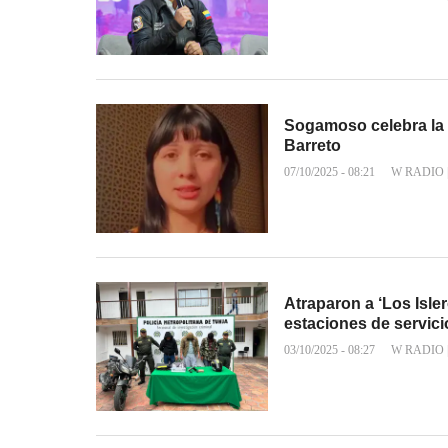
Sogamoso celebra la 
Barreto
07/10/2025 - 08:21
W RADIO
Atraparon a ‘Los Isle
estaciones de servic
03/10/2025 - 08:27
W RADIO