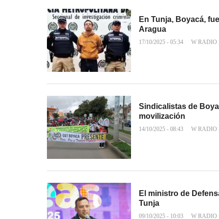
En Tunja, Boyacá, fue 
Aragua
17/10/2025 - 05:34
W RADIO
Sindicalistas de Boya
movilización
14/10/2025 - 08:43
W RADIO
El ministro de Defen
Tunja
09/10/2025 - 10:03
W RADIO