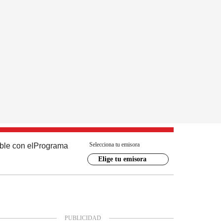
Selecciona tu emisora
ble con el
Programa
Elige tu emisora