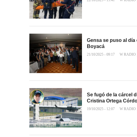
22/10/2025 - 15:41
W RADIO
Gensa se puso al día
Boyacá
21/10/2025 - 09:17
W RADIO
Se fugó de la cárcel 
Cristina Ortega Córd
19/10/2025 - 12:07
W RADIO