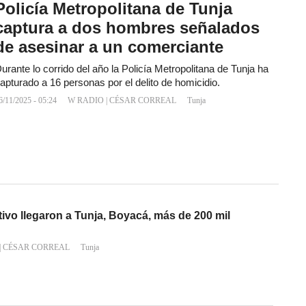
Policía Metropolitana de Tunja
captura a dos hombres señalados
de asesinar a un comerciante
urante lo corrido del año la Policía Metropolitana de Tunja ha
apturado a 16 personas por el delito de homicidio.
6/11/2025 - 05:24
W RADIO
|
CÉSAR CORREAL
Tunja
tivo llegaron a Tunja, Boyacá, más de 200 mil
|
CÉSAR CORREAL
Tunja