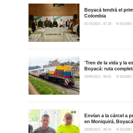
Boyacá tendrá el prim
Colombia
01/10/2025 - 07:38
W RADIO
‘Tren de la vida y la
Boyacá: ruta complet
29/09/2025 - 09:02
W RADIO
Envían a la cárcel a
en Moniquirá, Boyac
29/09/2025 - 06:43
W RADIO