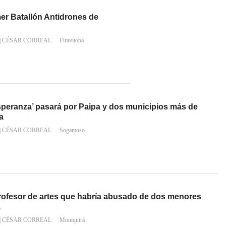
er Batallón Antidrones de
|
CÉSAR CORREAL
Firavitoba
 esperanza’ pasará por Paipa y dos municipios más de
a
|
CÉSAR CORREAL
Sogamoso
 profesor de artes que habría abusado de dos menores
á
|
CÉSAR CORREAL
Moniquirá