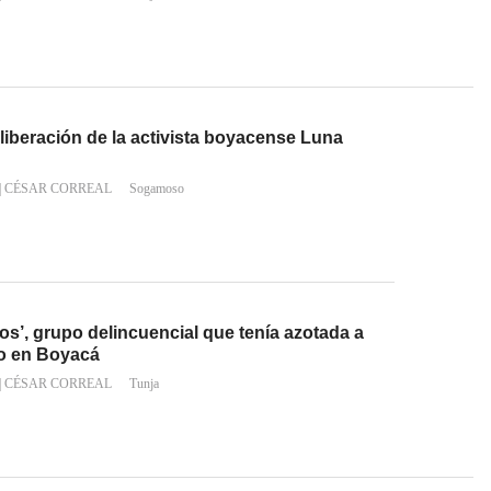
liberación de la activista boyacense Luna
|
CÉSAR CORREAL
Sogamoso
ros’, grupo delincuencial que tenía azotada a
io en Boyacá
|
CÉSAR CORREAL
Tunja