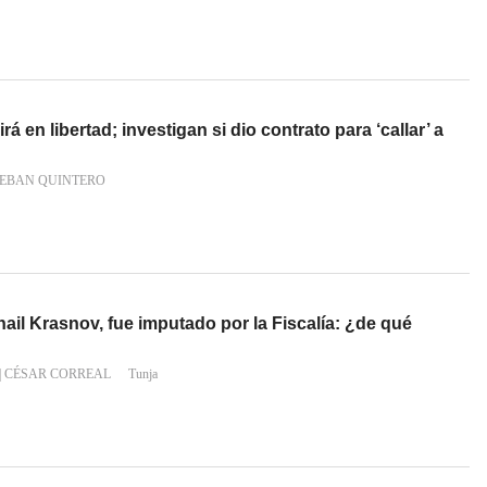
á en libertad; investigan si dio contrato para ‘callar’ a
TEBAN QUINTERO
hail Krasnov, fue imputado por la Fiscalía: ¿de qué
|
CÉSAR CORREAL
Tunja