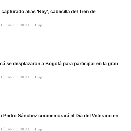
capturado alias ‘Rey’, cabecilla del Tren de
|
CÉSAR CORREAL
Tunja
cá se desplazaron a Bogotá para participar en la gran
|
CÉSAR CORREAL
Tunja
sa Pedro Sánchez conmemorará el Día del Veterano en
|
CÉSAR CORREAL
Tunja