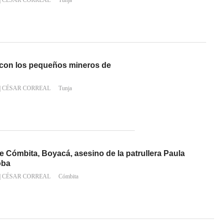
|
CÉSAR CORREAL
Tunja
 con los pequeños mineros de
|
CÉSAR CORREAL
Tunja
de Cómbita, Boyacá, asesino de la patrullera Paula
oba
|
CÉSAR CORREAL
Cómbita