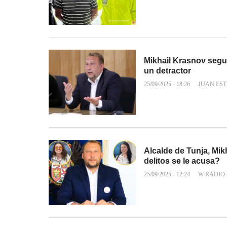
Mikhail Krasnov seguir
un detractor
25/09/2025 - 18:26
JUAN ES
Alcalde de Tunja, Mik
delitos se le acusa?
25/09/2025 - 12:24
W RADIO