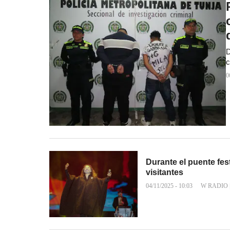
D
c
0
Durante el puente fes
visitantes
04/11/2025 - 10:03
W RADIO