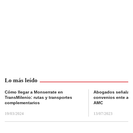
Lo más leído
Cómo llegar a Monserrate en
Abogados señalan 
TransMilenio: rutas y transportes
convenios ente alc
complementarios
AMC
19/03/2024
13/07/2023