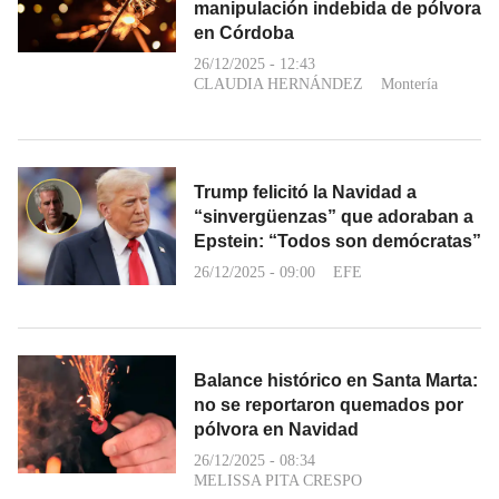
manipulación indebida de pólvora
en Córdoba
26/12/2025 - 12:43
CLAUDIA HERNÁNDEZ
Montería
Trump felicitó la Navidad a
“sinvergüenzas” que adoraban a
Epstein: “Todos son demócratas”
26/12/2025 - 09:00
EFE
Balance histórico en Santa Marta:
no se reportaron quemados por
pólvora en Navidad
26/12/2025 - 08:34
MELISSA PITA CRESPO