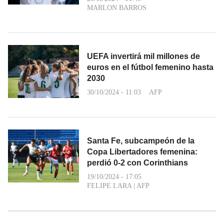
MARLON BARROS
UEFA invertirá mil millones de
euros en el fútbol femenino hasta
2030
30/10/2024 - 11:03
AFP
Santa Fe, subcampeón de la
Copa Libertadores femenina:
perdió 0-2 con Corinthians
19/10/2024 - 17:05
FELIPE LARA
|
AFP