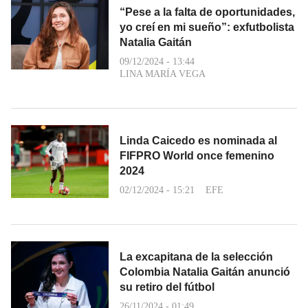
“Pese a la falta de oportunidades,
yo creí en mi sueño”: exfutbolista
Natalia Gaitán
09/12/2024 - 13:44
LINA MARÍA VEGA
Linda Caicedo es nominada al
FIFPRO World once femenino
2024
02/12/2024 - 15:21
EFE
La excapitana de la selección
Colombia Natalia Gaitán anunció
su retiro del fútbol
26/11/2024 - 01:49