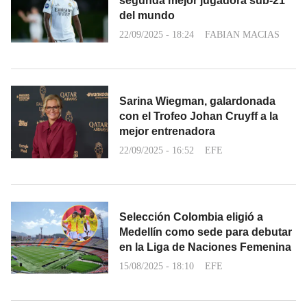
segunda mejor jugadora sub-21
del mundo
22/09/2025 - 18:24
FABIAN MACIAS
Sarina Wiegman, galardonada
con el Trofeo Johan Cruyff a la
mejor entrenadora
22/09/2025 - 16:52
EFE
Selección Colombia eligió a
Medellín como sede para debutar
en la Liga de Naciones Femenina
15/08/2025 - 18:10
EFE