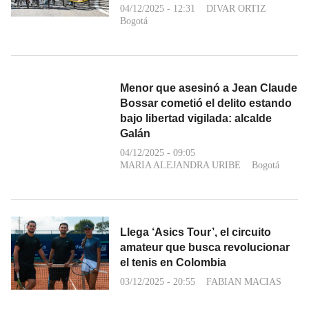
04/12/2025 - 12:31
DIVAR ORTIZ
Bogotá
Menor que asesinó a Jean Claude
Bossar cometió el delito estando
bajo libertad vigilada: alcalde
Galán
04/12/2025 - 09:05
MARIA ALEJANDRA URIBE
Bogotá
Llega ‘Asics Tour’, el circuito
amateur que busca revolucionar
el tenis en Colombia
03/12/2025 - 20:55
FABIAN MACIAS